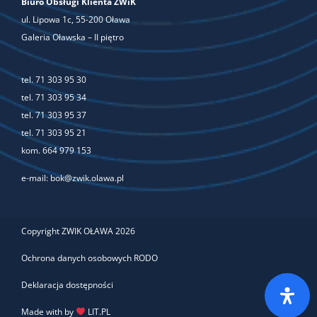
Biuro Obsługi Klienta ZWiK
ul. Lipowa 1c, 55-200 Oława
Galeria Oławska – II piętro
tel.
71 303 95 30
tel.
71 303 95 34
tel.
71 303 95 37
tel.
71 303 95 21
kom.
664 979 153
e-mail:
bok@zwik.olawa.pl
Copyright ZWIK OŁAWA 2026
Ochrona danych osobowych RODO
Deklaracja dostępności
Made with by
LIT.PL