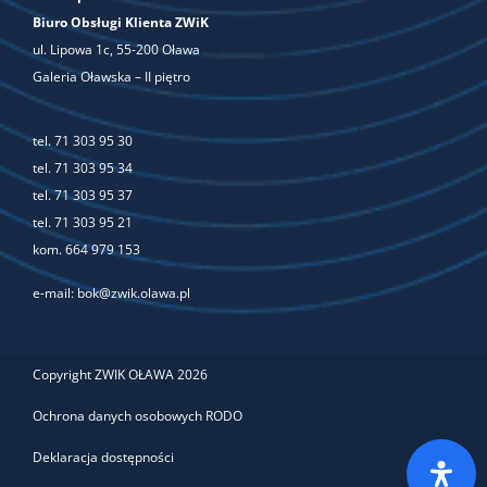
Biuro Obsługi Klienta ZWiK
ul. Lipowa 1c, 55-200 Oława
Galeria Oławska – II piętro
tel.
71 303 95 30
tel.
71 303 95 34
tel.
71 303 95 37
tel.
71 303 95 21
kom.
664 979 153
e-mail:
bok@zwik.olawa.pl
Copyright ZWIK OŁAWA 2026
Ochrona danych osobowych RODO
Deklaracja dostępności