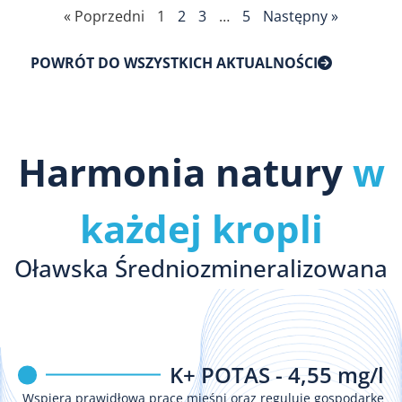
« Poprzedni
1
2
3
…
5
Następny »
POWRÓT DO WSZYSTKICH AKTUALNOŚCI
Harmonia natury
w
każdej kropli
Oławska Średniozmineralizowana
K+ POTAS - 4,55 mg/l
Wspiera prawidłową pracę mięśni oraz reguluje gospodarkę