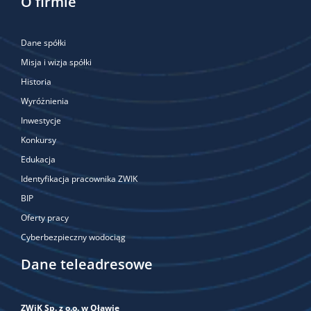
O firmie
Dane spółki
Misja i wizja spółki
Historia
Wyróżnienia
Inwestycje
Konkursy
Edukacja
Identyfikacja pracownika ZWIK
BIP
Oferty pracy
Cyberbezpieczny wodociąg
Dane teleadresowe
ZWiK Sp. z o.o. w Oławie