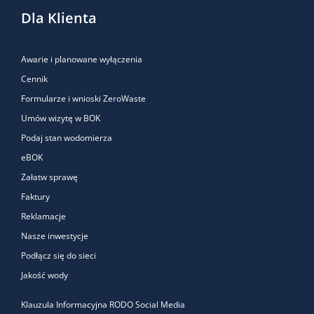
Wspiera układ nerwowy i odpornościowy każdego dnia.
Dla Klienta
Awarie i planowane wyłączenia
Cennik
Formularze i wnioski ZeroWaste
Umów wizytę w BOK
Podaj stan wodomierza
eBOK
Załatw sprawę
Faktury
Reklamacje
Nasze inwestycje
Podłącz się do sieci
Jakość wody
Klauzula Informacyjna RODO Social Media